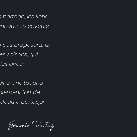
 partage, les liens
ent que les saveurs
e vous proposerai un
es saisons, qui
lles avec
isine, une touche
alement l'art de
eau à partager."
Jérémie Voutaz