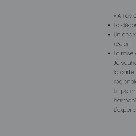
«
A Table
La déco
Un choix
région
La mise 
Je souha
la carte
régional
En perm
harmoni
L'expér