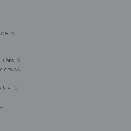
 de la
ière, à
es caves
 & vins
.