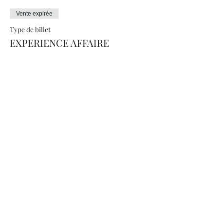
Vente expirée
Type de billet
EXPERIENCE AFFAIRE
Prix
69.00 CHF
+ 1.73 CHF de frais de billetterie
info@jeremievoutaz.ch
© 2023 par À Table by Jérémie Voutaz