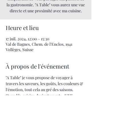
la gastronomie. "A Table" vous aurez une vue
directe et une proximité avec ma cuisine.
Heure et lieu
17 juil. 2024, 12:00 – 15:30
Val de Bagnes, Chem. de l'Enclos, 1941
Vollèges, Suisse
À propos de l'événement
"A Table" je vous propose de voyager à 
travers les saveurs, les goûts, les couleurs & 
l'émotion, tout cela au gré des saisons. 
Quand la cuisine devient un art... UNE 
PASSION !