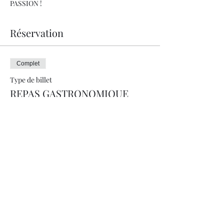
PASSION !
Réservation
Complet
Type de billet
REPAS GASTRONOMIQUE
Prix
150.00 CHF
+ 3.75 CHF de frais de billetterie
Cet événement est complet