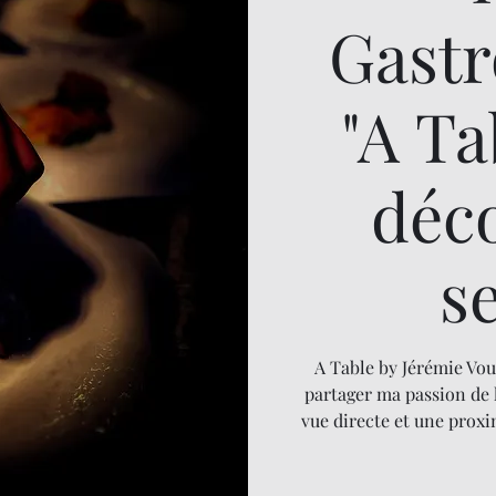
Gast
"A T
déc
s
A Table by Jérémie Vou
partager ma passion de 
vue directe et une proxi