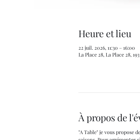
Heure et lieu
22 juil. 2026, 11:30 – 16:00
La Place 28, La Place 28, 1
À propos de l
"A Table" je vous propose de
saisons. Pour agrémenter ch