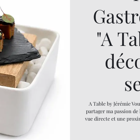
Gast
"A T
déc
s
A Table by Jérémie Vou
partager ma passion de 
vue directe et une proxi