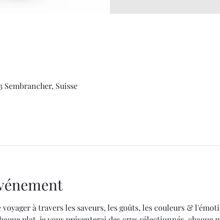
933 Sembrancher, Suisse
'événement
 voyager à travers les saveurs, les goûts, les couleurs & l'émoti
aque plat, je vous présenterai des crus sélectionnés, chaque 