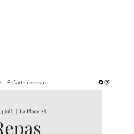
e
E-Carte cadeaux
23 juil.
  |  
La Place 28
Repas