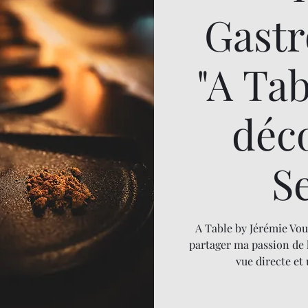
Gast
"A Ta
déc
S
A Table by Jérémie Vou
partager ma passion de 
vue directe et