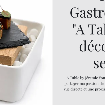
Gast
"A T
déc
s
A Table by Jérémie Vou
partager ma passion de 
vue directe et une proxi