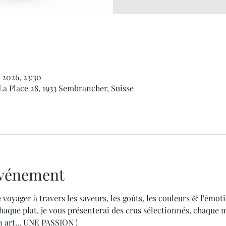
 2026, 23:30
La Place 28, 1933 Sembrancher, Suisse
'événement
 voyager à travers les saveurs, les goûts, les couleurs & l'émoti
aque plat, je vous présenterai des crus sélectionnés, chaque 
 art... UNE PASSION !