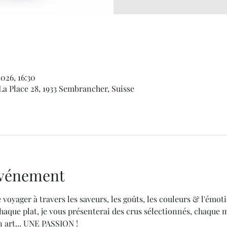
2026, 16:30
La Place 28, 1933 Sembrancher, Suisse
'événement
 voyager à travers les saveurs, les goûts, les couleurs & l'émoti
aque plat, je vous présenterai des crus sélectionnés, chaque 
 art... UNE PASSION !