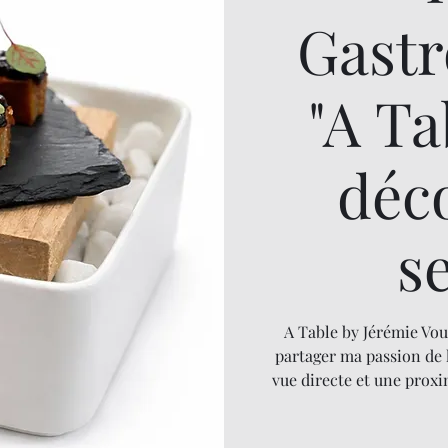
Gast
"A T
déc
s
A Table by Jérémie Vou
partager ma passion de 
vue directe et une proxi