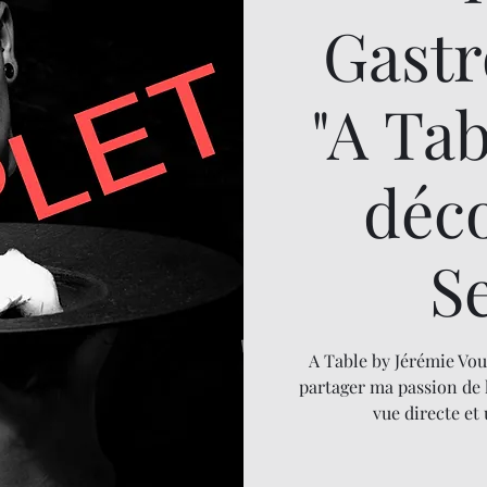
Gast
"A Ta
déc
S
A Table by Jérémie Vou
partager ma passion de 
vue directe et