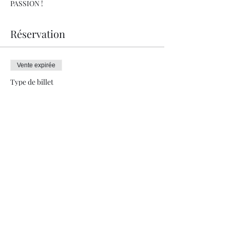
PASSION !
Réservation
Vente expirée
Type de billet
REPAS GASTRONOMIQUE
Prix
210.00 CHF
+ 5.25 CHF de frais de billetterie
info@jeremievoutaz.ch