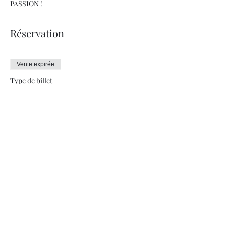
PASSION !
Réservation
Vente expirée
Type de billet
REPAS GASTRONOMIQUE
Prix
210.00 CHF
+ 5.25 CHF de frais de billetterie
info@jeremievoutaz.ch