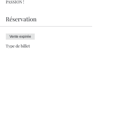
PASSION !
Réservation
Vente expirée
Type de billet
REPAS GASTRONOMIQUE
Prix
210.00 CHF
+ 5.25 CHF de frais de billetterie
info@jeremievoutaz.ch