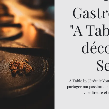
Gast
"A Ta
déc
S
A Table by Jérémie Vou
partager ma passion de 
vue directe et