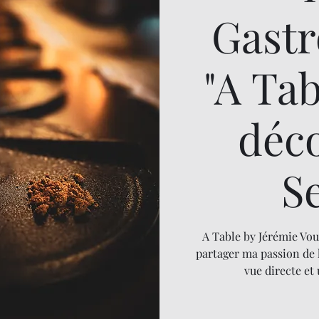
Gast
"A Ta
déc
S
A Table by Jérémie Vou
partager ma passion de 
vue directe et