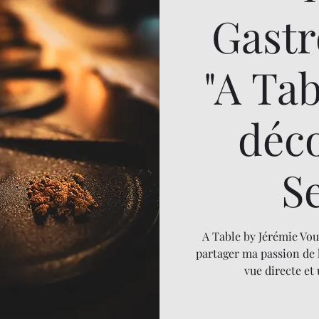
Gast
"A Ta
déc
S
A Table by Jérémie Vou
partager ma passion de 
vue directe et