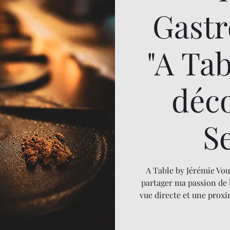
Gast
"A Ta
déc
S
A Table by Jérémie Vou
partager ma passion de 
vue directe et une proxi