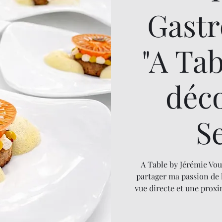
Gast
"A Ta
déc
S
A Table by Jérémie Vou
partager ma passion de 
vue directe et une proxi