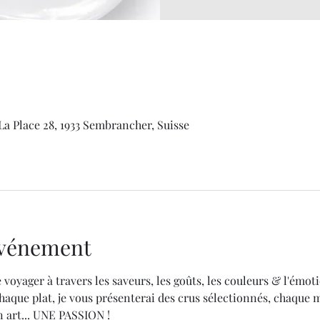
La Place 28, 1933 Sembrancher, Suisse
'événement
 voyager à travers les saveurs, les goûts, les couleurs & l'émoti
aque plat, je vous présenterai des crus sélectionnés, chaque 
 art... UNE PASSION !