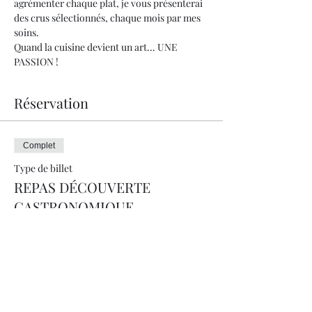
agrémenter chaque plat, je vous présenterai 
des crus sélectionnés, chaque mois par mes 
soins.
Quand la cuisine devient un art... UNE 
PASSION !
Réservation
Complet
Type de billet
REPAS DÉCOUVERTE
GASTRONOMIQUE
Plus d'info
Prix
230.00 CHF
+ 5.75 CHF de frais de billetterie