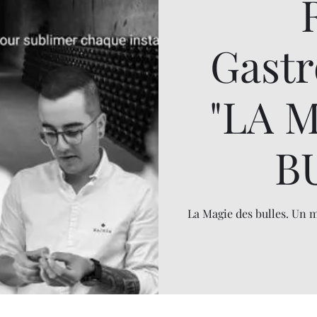
Gast
"LA 
B
La Magie des bulles. Un 