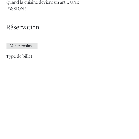
Quand la cuisine devient un art... UNE 
PASSION !
Réservation
Vente expirée
Type de billet
Menu découverte 4 services
Plus d'info
Prix
150.00 CHF