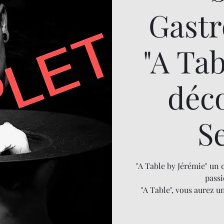
Gast
"A Ta
déc
S
"A Table by Jérémie" un 
passi
"A Table", vous aurez 