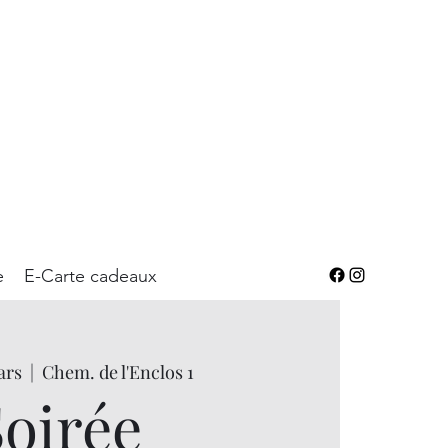
e
E-Carte cadeaux
ars
  |  
Chem. de l'Enclos 1
Soirée