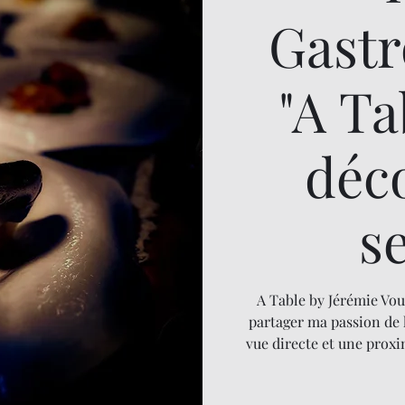
Gast
"A T
déc
s
A Table by Jérémie Vou
partager ma passion de 
vue directe et une proxi